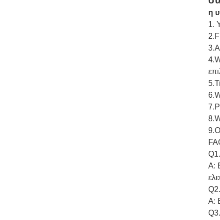
σα
η 
1. 
2.F
3.A
4.W
επι
5.T
6.W
7.P
8.W
9.O
FA
Q1.
Α: 
ελε
Q2.
Α: 
Q3.