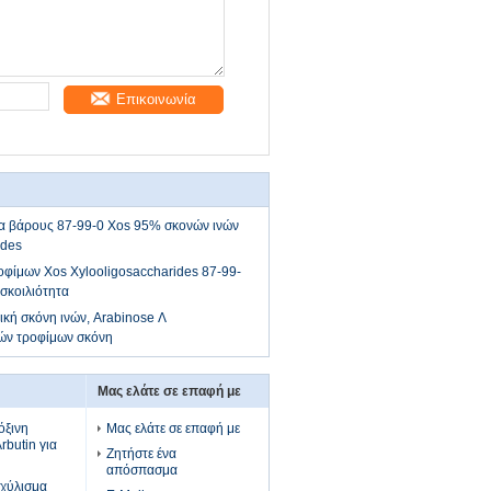
Επικοινωνία
ια βάρους 87-99-0 Xos 95% σκονών ινών
ides
φίμων Xos Xylooligosaccharides 87-99-
σκοιλιότητα
ική σκόνη ινών, Arabinose Λ
ών τροφίμων σκόνη
Μας ελάτε σε επαφή με
όξινη
Μας ελάτε σε επαφή με
rbutin για
Ζητήστε ένα
απόσπασμα
χύλισμα