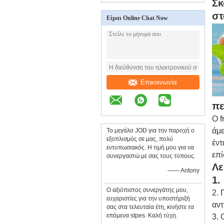
Σκ
στ
Είμαι Online Chat Now
Επικοινωνία
πε
Ο f
άμε
Το μεγάλο JOD για την παροχή ο
εξοπλισμός σε μας, πολύ
έντ
εντυπωσιακός. Η τιμή μου για να
επί
συνεργαστώ με σας τους τύπους.
Λε
—— Antony
1.
Ο αξιόπιστος συνεργάτης μου,
2. 
ευχαριστίες για την υποστήριξή
αντ
σας στα τελευταία έτη, κινήστε τα
επόμενα stpes. Καλή τύχη.
3. 