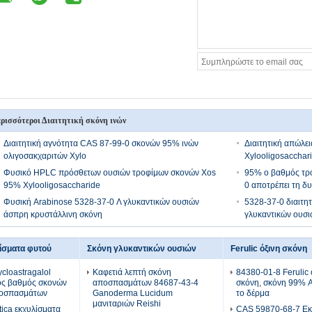
ρισσότεροι Διαιτητική σκόνη ινών
Διαιτητική αγνότητα CAS 87-99-0 σκονών 95% ινών
Διαιτητική απώλε
ολιγοσακχαριτών Xylo
Xylooligosacchar
Φυσικό HPLC πρόσθετων ουσιών τροφίμων σκονών Xos
95% ο βαθμός τρο
95% Xylooligosaccharide
0 αποτρέπει τη δυ
Φυσική Arabinose 5328-37-0 Λ γλυκαντικών ουσιών
5328-37-0 διαιτητ
άσπρη κρυστάλλινη σκόνη
γλυκαντικών ουσι
ίσματα φυτού
Σκόνη γλυκαντικών ουσιών
Ferulic όξινη σκόνη
cloastragalol
Καφετιά λεπτή σκόνη
84380-01-8 Ferulic 
ός βαθμός σκονών
αποσπασμάτων 84687-43-4
σκόνη, σκόνη 99% A
οσπασμάτων
Ganoderma Lucidum
το δέρμα
μανιταριών Reishi
tica εκχυλίσματα
CAS 59870-68-7 Εκ