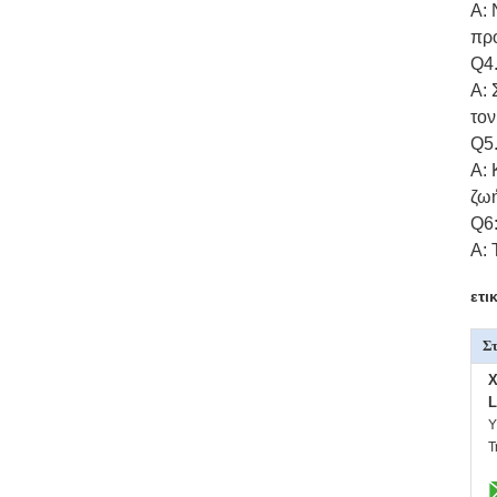
Α: 
προ
Q4.
Α: 
τον
Q5.
Α: 
ζωή
Q6:
Α: 
ετι
Στ
X
L
Υ
Τ