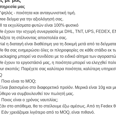
ς με μας
υπηρεσία μας
Υψηλός - ποιότητα και ανταγωνιστική τιμή.
ree δείγμα για την αξιολόγησή σας.
ll τα εκχυλίσματα φυτών είναι 100% φυσικό
e έχουν την ισχυρή συνεργασία με DHL, TNT, UPS, FEDEX, E
λέξετε τη στέλνοντας αποστολέα σας.
rial η διαταγή είναι διαθέσιμη για τη δοκιμή μετά από τα δείγματα
e θα σας ενημερώσει όλες οι πληροφορίες σε κάθε στάδιο εκ 
ackaging μπορεί να συνδέσει με το ειδικό αίτημα των αγοραστώ
e έχουν το εργοστάσιό μας, η ποιότητα μπορεί να ελεγχθεί πολ
ur σκοπός: Παρέχετε σας καλύτερα ποιότητα, καλύτερη υπηρεσ
Q
 Ποιο είναι το MOQ;
Είναι βασισμένο στο διαφορετικό προϊόν. Μερικά είναι 10g και με
ύθερο να συμβουλευθεί τον πωλητή μας.
 Ποιος είναι ο χρόνος ναυτιλίας;
Εάν στο απόθεμα, θα το στείλουμε έξω αμέσως. Από τη Fedex θα
 Εάν χρειάζομαι λιγότερο από το MOQ, είναι πιθανό.