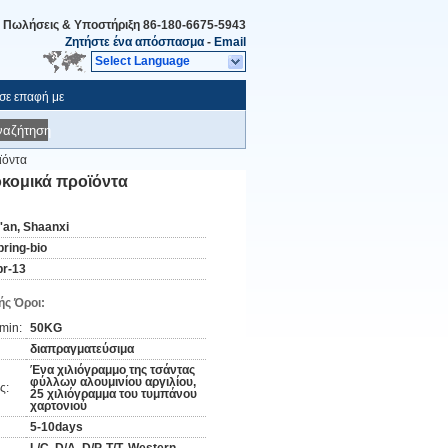
Πωλήσεις & Υποστήριξη
86-180-6675-5943
Ζητήστε ένα απόσπασμα
-
Email
Select Language
 σε επαφή με
ναζήτηση
ϊόντα
οκομικά προϊόντα
i'an, Shaanxi
pring-bio
pr-13
ς Όροι:
min:
50KG
διαπραγματεύσιμα
Ένα χιλιόγραμμο της τσάντας
φύλλων αλουμινίου αργιλίου,
ς:
25 χιλιόγραμμα του τυμπάνου
χαρτονιού
5-10days