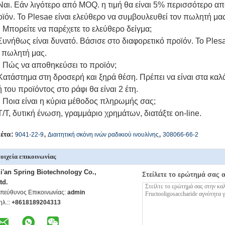
Ναι. Εάν λιγότερο από MOQ. η τιμή θα είναι 5% περισσότερο α
ϊόν. Το Plesae είναι ελεύθερο να συμβουλευθεί τον πωλητή μας
 Μπορείτε να παρέχετε το ελεύθερο δείγμα;
Συνήθως είναι δυνατό. Βάσισε στο διαφορετικό προϊόν. Το Ples
 πωλητή μας.
 Πώς να αποθηκεύσει το προϊόν;
Κατάστημα στη δροσερή και ξηρά θέση. Πρέπει να είναι στα καλ
 του προϊόντος στο ράφι θα είναι 2 έτη.
 Ποια είναι η κύρια μέθοδος πληρωμής σας;
T/T, δυτική ένωση, γραμμάριο χρημάτων, διατάξτε on-line.
,
,
κέτα:
9041-22-9
Διαιτητική σκόνη ινών ραδικιού ινουλίνης
308066-66-2
οιχεία επικοινωνίας
i'an Spring Biotechnology Co.,
Στείλετε το ερώτημά σας 
td.
πεύθυνος Επικοινωνίας:
admin
ηλ.::
+8618189204313