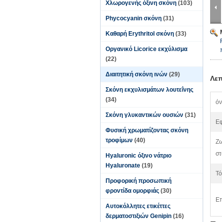
Χλωρογενής όξινη σκόνη
(103)
Phycocyanin σκόνη
(31)
Καθαρή Erythritol σκόνη
(33)
Οργανικό Licorice εκχύλισμα
(22)
Διαιτητική σκόνη ινών
(29)
Λεπ
Σκόνη εκχυλισμάτων λουτεΐνης
(34)
όν
Σκόνη γλυκαντικών ουσιών
(31)
Ε
Φυσική χρωματίζοντας σκόνη
τροφίμων
(40)
Ζω
στ
Hyaluronic όξινο νάτριο
Hyaluronate
(19)
Τό
Προφορική προσωπική
φροντίδα ομορφιάς
(30)
Επ
Αυτοκόλλητες ετικέττες
δερματοστιξιών Genipin
(16)