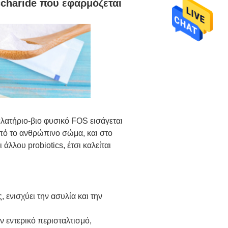
ccharide που εφαρμόζεται
ελατήριο-βιο φυσικό FOS εισάγεται
πό το ανθρώπινο σώμα, και στο
λλου probiotics, έτσι καλείται
, ενισχύει την ασυλία και την
ν εντερικό περισταλτισμό,