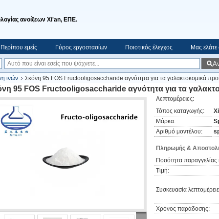
ολογίας ανοίξεων Xi'an, ΕΠΕ.
Περίπου εμείς
Γύρος εργοστασίων
Ποιοτικός έλεγχος
Μας ελάτε
Α
νη ινών
Σκόνη 95 FOS Fructooligosaccharide αγνότητα για τα γαλακτοκομικά προ
όνη 95 FOS Fructooligosaccharide αγνότητα για τα γαλακτ
Λεπτομέρειες:
Τόπος καταγωγής:
X
Μάρκα:
S
Αριθμό μοντέλου:
s
Πληρωμής & Αποστολή
Ποσότητα παραγγελίας 
Τιμή:
Συσκευασία λεπτομέρειε
Χρόνος παράδοσης: