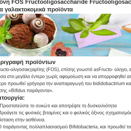
όνη FOS Fructooligosaccharide Fructooligosa
α γαλακτοκομικά προϊόντα
ριγραφή προϊόντων
ructo-ολιγοσακχαρίτης (FOS), επίσης γνωστό asFructo- οληγο, 
σα στο μεγάλο έντερο χωρίς αφομοίωση και να απορροφηθεί α
ερο προωθεί γρήγορα την αναπαραγωγή του bididobactirium και ά
σης «Bifidus παράγοντα».
ιτουργία:
Προστατεύστε το συκώτι και αποτρέψτε τη δυσκοιλιότητα
Προάγετε τις φυσικές βιταμίνες και ο φολικός όξινος σχηματισμός
ίσταση στην ασθένεια.
Ο παράγοντας πολλαπλασιασμού Bifidobacteria, και προωθεί το