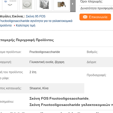
Όροι πληρωμής:
Δυνατότητα προσφοράς
Μεγάλες Εικόνας :
Σκόνη 95 FOS
Επικοινωνία
Fructooligosaccharide αγνότητα για τα γαλακτοκομικά
προϊόντα
Καλύτερη τιμή
τομερής Περιγραφή Προϊόντος
ομα προϊόντων:
Fructooligosaccharide
Βαθμός:
φαρμογή:
Γλυκαντική ουσία, ζάχαρη
Δείγμα:
ή του προϊόντος
2 έτη
Προδιαγραφή:
ο ράφι:
πος καταγωγής:
Shaanxi, Κίνα
Σκόνη FOS Fructooligosaccharide
,
ισημαίνω:
Σκόνη Fructooligosaccharide γαλακτοκομικών 