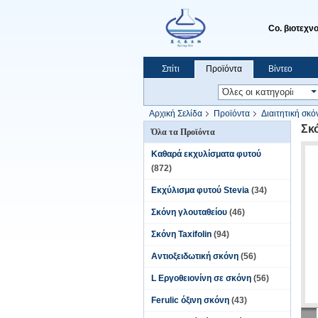
Co. βιοτεχν
Σπίτι
Προϊόντα
Βίντεο
Ζητήστε ένα απόσπασμα
Αρχική Σελίδα
Προϊόντα
Διαιτητική σκό
Σκ
Όλα τα Προϊόντα
Καθαρά εκχυλίσματα φυτού
(872)
Εκχύλισμα φυτού Stevia
(34)
Σκόνη γλουταθείου
(46)
Σκόνη Taxifolin
(94)
Αντιοξειδωτική σκόνη
(56)
L Εργοθειονίνη σε σκόνη
(56)
Ferulic όξινη σκόνη
(43)