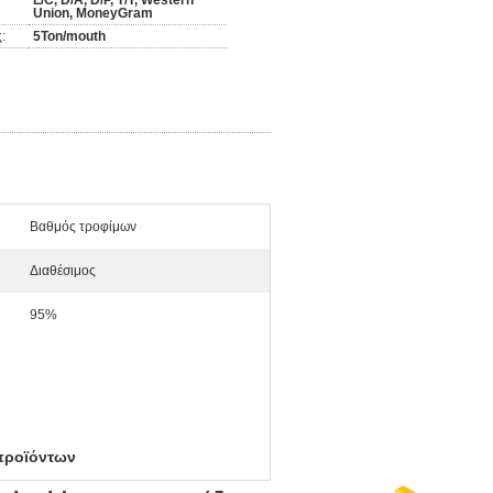
L/C, D/A, D/P, T/T, Western
Union, MoneyGram
:
5Ton/mouth
Βαθμός τροφίμων
Διαθέσιμος
95%
προϊόντων