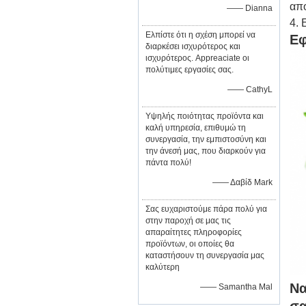
απο
—— Dianna
4. 
Ελπίστε ότι η σχέση μπορεί να
Εφ
διαρκέσει ισχυρότερος και
ισχυρότερος. Appreaciate οι
πολύτιμες εργασίες σας.
—— CathyL
Υψηλής ποιότητας προϊόντα και
καλή υπηρεσία, επιθυμώ τη
συνεργασία, την εμπιστοσύνη και
την άνεσή μας, που διαρκούν για
πάντα πολύ!
—— Δαβίδ Mark
Σας ευχαριστούμε πάρα πολύ για
στην παροχή σε μας τις
απαραίτητες πληροφορίες
προϊόντων, οι οποίες θα
καταστήσουν τη συνεργασία μας
καλύτερη
Να
—— Samantha Mal