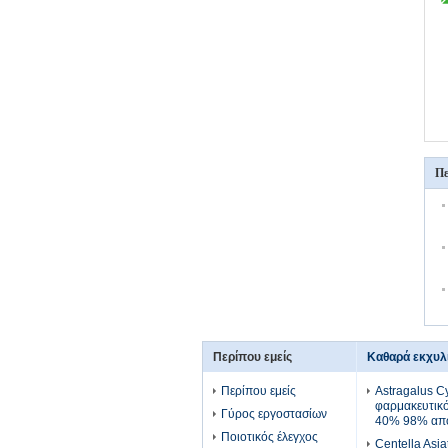
Πε
Περίπου εμείς
Καθαρά εκχυλ
Περίπου εμείς
Astragalus Cy
φαρμακευτικ
Γύρος εργοστασίων
40% 98% απ
Ποιοτικός έλεγχος
Centella Asia