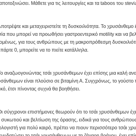
αποτοξινώσει. Μάθετε για τις λειτουργίες και τα taboos του stevi
Αποτρέψτε και μεταχειριστείτε τη δυσκοιλιότητα. Το χρυσάνθεμο έχ
ία που μπορεί να προωθήσει γαστροεντερικό motility και να βελτ
μένως, για τους ανθρώπους με τη μακροπρόθεσμη δυσκοιλιότητ
 πάρτε 0, μπορείτε να το πιείτε κατάλληλα.
Το αναζωογονώντας τσάι χρυσάνθεμων έχει επίσης μια καλή αν
σάνθεμων είναι πλούσιο σε βιταμίνη Α. Συγχρόνως, το γούστο 
κό, έτσι πίνοντας συχνά θα βοηθήσει.
Οι σύγχρονοι επιστήμονες θεωρούν ότι το τσάι χρυσάνθεμων έχει
 συκωτιού και βελτίωση της όρασης, ειδικά για τους ανθρώπους
λογιστή για πολύ καιρό, πρέπει να πιουν περισσότερο τσάι χρ
ενυδατώσει το τσάι χρυσάνθεμων με τη ζάχαρη βράχου, έχει επί