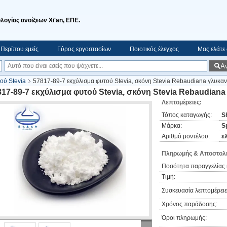
ολογίας ανοίξεων Xi'an, ΕΠΕ.
Περίπου εμείς
Γύρος εργοστασίων
Ποιοτικός έλεγχος
Μας ελάτε
Α
ού Stevia
57817-89-7 εκχύλισμα φυτού Stevia, σκόνη Stevia Rebaudiana γλυκα
817-89-7 εκχύλισμα φυτού Stevia, σκόνη Stevia Rebaudian
Λεπτομέρειες:
Τόπος καταγωγής:
S
Μάρκα:
S
Αριθμό μοντέλου:
ε
Πληρωμής & Αποστολή
Ποσότητα παραγγελίας 
Τιμή:
Συσκευασία λεπτομέρειε
Χρόνος παράδοσης:
Όροι πληρωμής: