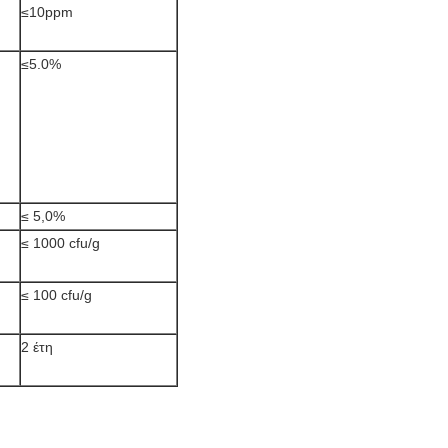
≤10ppm
≤5.0%
≤ 5,0%
≤ 1000 cfu/g
≤ 100 cfu/g
2 έτη