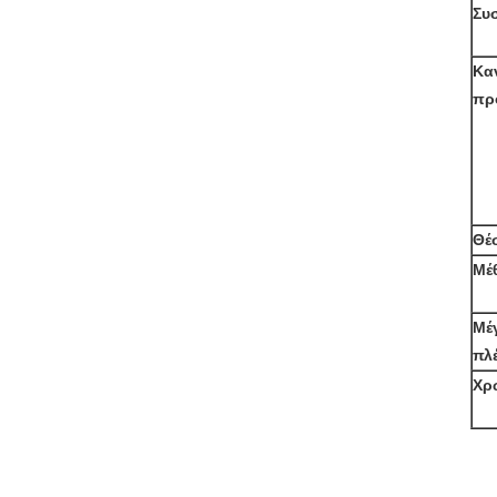
Συ
Καν
πρ
Θέ
Μέ
Μέγ
πλ
Χρ