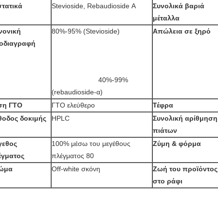
στατικά
Stevioside, Rebaudioside Α
Συνολικά βαριά 
μέταλλα
ονική 
80%-95% (Stevioside) 
Απώλεια σε ξηρό
οδιαγραφή
			40%-99% 
(rebaudioside-α)
ση ΓΤΟ
ΓΤΟ ελεύθερο
Τέφρα
θοδος δοκιμής
HPLC
Συνολική αρίθμηση 
πιάτων
εθος 
100% μέσω του μεγέθους 
Ζύμη & φόρμα
έγματος
πλέγματος 80
ώμα
Off-white σκόνη
Ζωή του προϊόντος 
στο ράφι