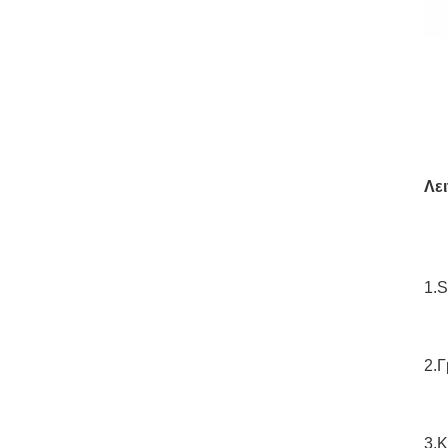
Λει
1.S
2.
Γ
3.
Κ