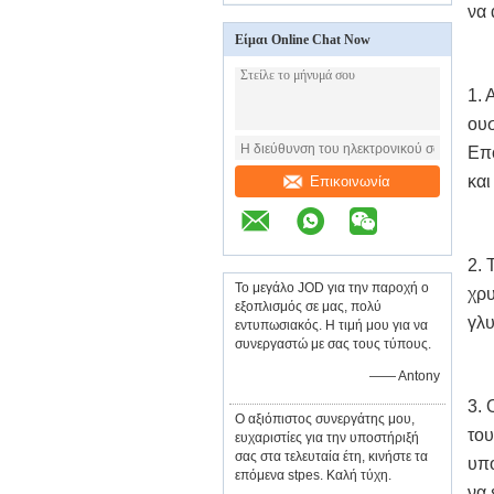
να 
Είμαι Online Chat Now
1. 
ουσ
Επο
και
Επικοινωνία
2. 
Το μεγάλο JOD για την παροχή ο
χρυ
εξοπλισμός σε μας, πολύ
γλυ
εντυπωσιακός. Η τιμή μου για να
συνεργαστώ με σας τους τύπους.
—— Antony
3. 
Ο αξιόπιστος συνεργάτης μου,
του
ευχαριστίες για την υποστήριξή
σας στα τελευταία έτη, κινήστε τα
υπο
επόμενα stpes. Καλή τύχη.
να 