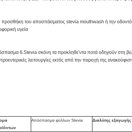
 προσθήκη του αποσπάσματος stevia mouthwash ή την οδοντόπ
φορική υγεία
όσπασμα 6.Stevia
σκόνη
τα προκληθε'ντα ποτά οδηγούν στη βελ
τροεντερικές λειτουργίες εκτός από την παροχή της ανακούφισ
ομα 
Απόσπασμα φύλλων Stevia
Διαλύτης εξαγωγής
οϊόντων