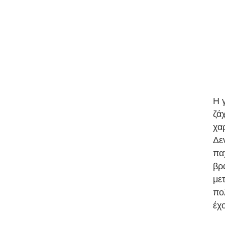
Η 
ζάχ
χα
Δε
πα
βρ
με
πο
έχ