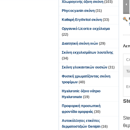
Χλωρογενής όξινη σκόνη
(103)
Phycocyanin σκόνη
(31)
Καθαρή Erythritol σκόνη
(33)
Οργανικό Licorice εκχύλισμα
(22)
Διαιτητική σκόνη ινών
(29)
Λεπ
Σκόνη εκχυλισμάτων λουτεΐνης
(34)
C
Σκόνη γλυκαντικών ουσιών
(31)
Τύ
Φυσική χρωματίζοντας σκόνη
τροφίμων
(40)
Επ
Hyaluronic όξινο νάτριο
Hyaluronate
(19)
St
Προφορική προσωπική
φροντίδα ομορφιάς
(30)
Ste
Αυτοκόλλητες ετικέττες
θερ
δερματοστιξιών Genipin
(16)