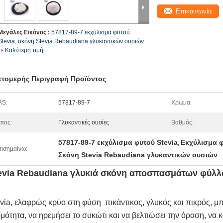
Επικοινωνία
Μεγάλες Εικόνας :
57817-89-7 εκχύλισμα φυτού
Stevia, σκόνη Stevia Rebaudiana γλυκαντικών ουσιών
Καλύτερη τιμή
τομερής Περιγραφή Προϊόντος
AS:
57817-89-7
Χρώμα:
πος:
Γλυκαντικές ουσίες
Βαθμός:
57817-89-7 εκχύλισμα φυτού Stevia
Εκχύλισμα φ
,
ισημαίνω:
Σκόνη Stevia Rebaudiana γλυκαντικών ουσιών
evia Rebaudiana γλυκιά σκόνη αποσπασμάτων φύλ
via, ελαφρώς κρύο στη φύση  πικάντικος, γλυκός και πικρός, μπ
μότητα, να ηρεμήσει το συκώτι και να βελτιώσει την όραση, να κ