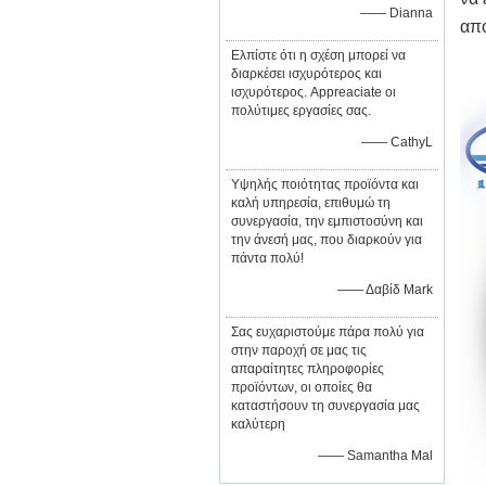
—— Dianna
απο
Ελπίστε ότι η σχέση μπορεί να
διαρκέσει ισχυρότερος και
ισχυρότερος. Appreaciate οι
πολύτιμες εργασίες σας.
—— CathyL
Υψηλής ποιότητας προϊόντα και
καλή υπηρεσία, επιθυμώ τη
συνεργασία, την εμπιστοσύνη και
την άνεσή μας, που διαρκούν για
πάντα πολύ!
—— Δαβίδ Mark
Σας ευχαριστούμε πάρα πολύ για
στην παροχή σε μας τις
απαραίτητες πληροφορίες
προϊόντων, οι οποίες θα
καταστήσουν τη συνεργασία μας
καλύτερη
—— Samantha Mal