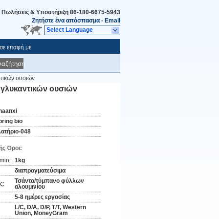
Πωλήσεις & Υποστήριξη
86-180-6675-5943
Ζητήστε ένα απόσπασμα
-
Email
Select Language
 σε επαφή με
ναζήτηση
ντικών ουσιών
a γλυκαντικών ουσιών
haanxi
pring bio
λατήριο-048
ς Όροι:
min:
1kg
διαπραγματεύσιμα
Τσάντα/τύμπανο φύλλων
ς:
αλουμινίου
5-8 ημέρες εργασίας
L/C, D/A, D/P, T/T, Western
Union, MoneyGram