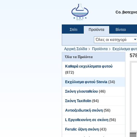
Co. βιοτεχν
Σπίτι
Προϊόντα
Βίντεο
Ζητήστε ένα απόσπασμα
Αρχική Σελίδα
Προϊόντα
Εκχύλισμα φυτ
57
Όλα τα Προϊόντα
Καθαρά εκχυλίσματα φυτού
(872)
Εκχύλισμα φυτού Stevia
(34)
Σκόνη γλουταθείου
(46)
Σκόνη Taxifolin
(94)
Αντιοξειδωτική σκόνη
(56)
L Εργοθειονίνη σε σκόνη
(56)
Ferulic όξινη σκόνη
(43)